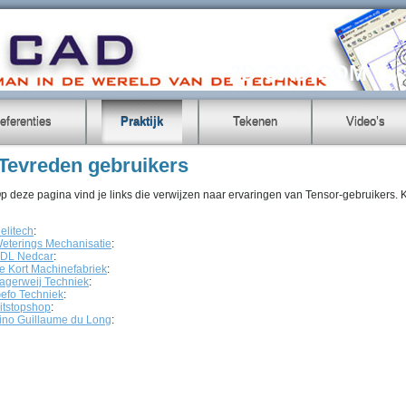
2D-CAD.COM
eferenties
Praktijk
Tekenen
Video’s
Tevreden gebruikers
p deze pagina vind je links die verwijzen naar ervaringen van Tensor-gebruikers. K
elitech
:
eterings Mechanisatie
:
DL Nedcar
:
e Kort Machinefabriek
:
agerweij Techniek
:
efo Techniek
:
itstopshop
:
ino Guillaume du Long
: