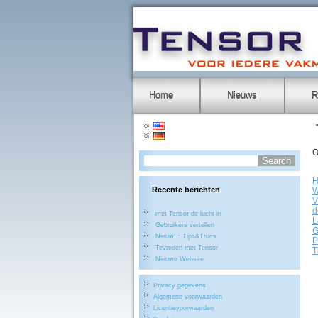
Home
Nieuws
R
O
H
Recente berichten
W
V
d
met Tensor de lucht in
L
Gebruikers vertellen
G
Nieuw! : Tips&Trucs
P
Tevreden met Tensor
T
Nieuwe Website
Privacy gegevens
Algemene voorwaarden
Licentievoorwaarden