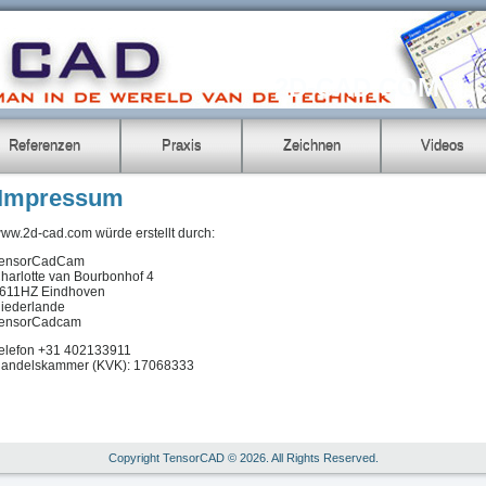
2D-CAD.COM
Referenzen
Praxis
Zeichnen
Videos
Impressum
ww.2d-cad.com würde erstellt durch:
ensorCadCam
harlotte van Bourbonhof 4
611HZ Eindhoven
iederlande
ensorCadcam
elefon +31 402133911
andelskammer (KVK): 17068333
Copyright TensorCAD © 2026. All Rights Reserved.