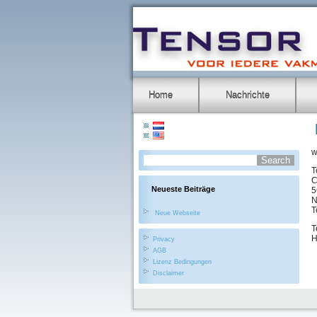
Home
Nachrichte
w
T
C
Neueste Beiträge
5
N
T
Neue Webseite
T
H
Privacy
AGB
Lizenz Bedingungen
Disclaimer