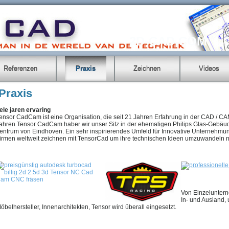
2D-CAD.COM
Referenzen
Praxis
Zeichnen
Videos
Praxis
ele jaren ervaring
ensor CadCam ist eine Organisation, die seit 21 Jahren Erfahrung in der CAD / CAM
ahren Tensor CadCam haber wir unser Sitz in der ehemaligen Philips Glas-Gebäude
entrum von Eindhoven. Ein sehr inspirierendes Umfeld für Innovative Unternehmun
irmen weltweit zeichnen mit TensorCad um ihre technischen Ideen umzuwandeln n
Von Einzeluntern
In- und Ausland,
öbelhersteller, Innenarchitekten, Tensor wird überall eingesetzt.