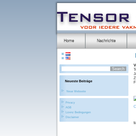
Home
Nachrichte
V
T
J
Z
Neueste Beiträge
F
Neue Webseite
Privacy
AGB
Lizenz Bedingungen
Disclaimer
M