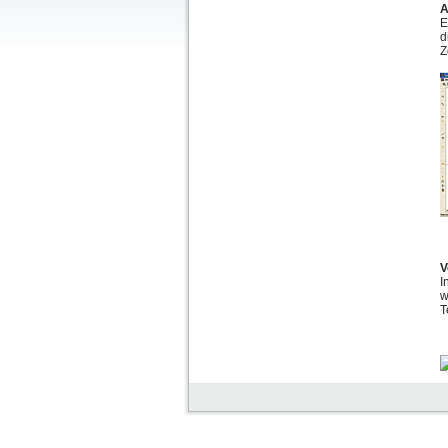
A
E
d
Z
V
I
w
T