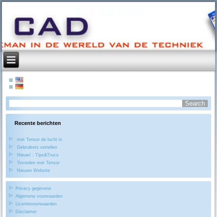
2D-CAD.COM
Recente berichten
met Tensor de lucht in
Gebruikers vertellen
Nieuw! : Tips&Trucs
Tevreden met Tensor
Nieuwe Website
Privacy gegevens
Algemene voorwaarden
Licentievoorwaarden
Disclaimer