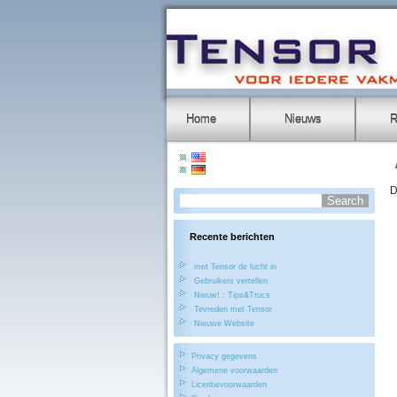
Home
Nieuws
R
D
Recente berichten
met Tensor de lucht in
Gebruikers vertellen
Nieuw! : Tips&Trucs
Tevreden met Tensor
Nieuwe Website
Privacy gegevens
Algemene voorwaarden
Licentievoorwaarden